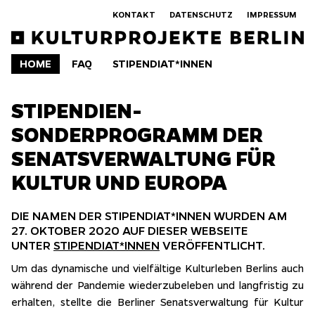
Zum
KONTAKT
DATENSCHUTZ
IMPRESSUM
Wechsel zu Kontakt.
Wechsel zu Datenschutz.
Wechsel zu Impr
Hauptinhalt
springen.
HOME
FAQ
STIPENDIAT*INNEN
Home. Ausgewählt.
Wechsel zu FAQ.
Wechsel zu Stipendiat*innen.
STIPENDIEN-
SONDERPROGRAMM DER
SENATSVERWALTUNG FÜR
KULTUR UND EUROPA
DIE NAMEN DER STIPENDIAT*INNEN WURDEN AM
27. OKTOBER 2020 AUF DIESER WEBSEITE
UNTER
STIPENDIAT*INNEN
VERÖFFENTLICHT.
Um das dynamische und vielfältige Kulturleben Berlins auch
während der Pandemie wiederzubeleben und langfristig zu
erhalten, stellte die Berliner Senatsverwaltung für Kultur